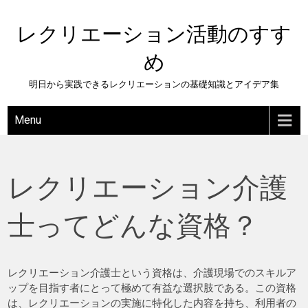
Skip
to
レクリエーション活動のすす
content
め
明日から実践できるレクリエーションの基礎知識とアイデア集
Menu
レクリエーション介護
士ってどんな資格？
レクリエーション介護士という資格は、介護現場でのスキルア
ップを目指す者にとって極めて有益な選択肢である。この資格
は、レクリエーションの実施に特化した内容を持ち、利用者の